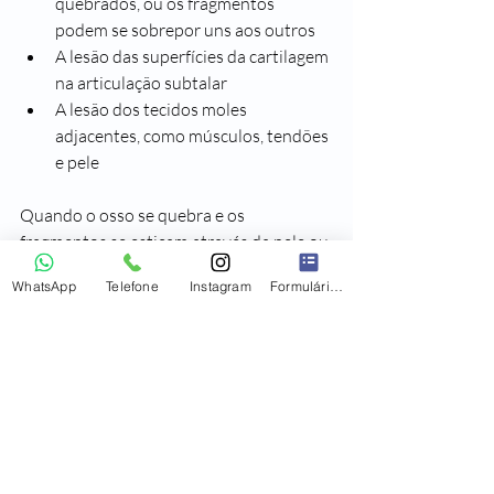
quebrados, ou os fragmentos 
podem se sobrepor uns aos outros
A lesão das superfícies da cartilagem 
na articulação subtalar
A lesão dos tecidos moles 
adjacentes, como músculos, tendões 
e pele
Quando o osso se quebra e os 
fragmentos se esticam através da pele ou 
se uma ferida penetra até o osso, a 
WhatsApp
Telefone
Instagram
Formulário de contato
fratura é chamada de fratura "aberta". 
Uma fratura exposta freqüentemente 
causa mais danos aos músculos, tendões 
e ligamentos circundantes e leva mais 
tempo para cicatrizar. As fraturas 
expostas apresentam maior risco de 
infecção tanto na ferida quanto no osso. 
O tratamento imediato para limpar a 