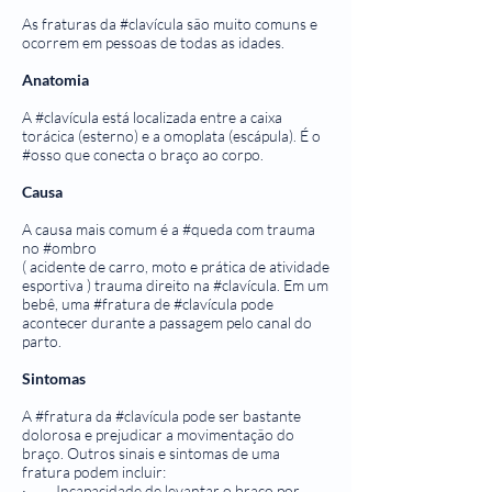
As fraturas da #clavícula são muito comuns e
ocorrem em pessoas de todas as idades.
Anatomia
A #clavícula está localizada entre a caixa
torácica (esterno) e a omoplata (escápula). É o
#osso que conecta o braço ao corpo.
Causa
A causa mais comum é a #queda com trauma
no #ombro
( acidente de carro, moto e prática de atividade
esportiva ) trauma direito na #clavícula. Em um
bebê, uma #fratura de #clavícula pode
acontecer durante a passagem pelo canal do
parto.
Sintomas
A #fratura da #clavícula pode ser bastante
dolorosa e prejudicar a movimentação do
braço. Outros sinais e sintomas de uma
fratura podem incluir:
· Incapacidade de levantar o braço por