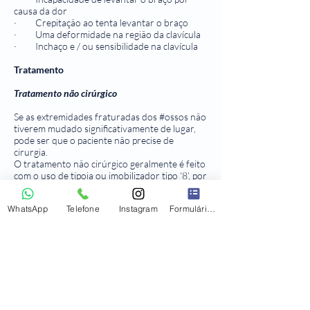
causa da dor
· Crepitação ao tenta levantar o braço
· Uma deformidade na região da clavícula
· Inchaço e / ou sensibilidade na clavícula
Tratamento
Tratamento não cirúrgico
Se as extremidades fraturadas dos #ossos não
tiverem mudado significativamente de lugar,
pode ser que o paciente não precise de
cirurgia.
O tratamento não cirúrgico geralmente é feito
com o uso de tipoia ou imobilizador tipo ‘8’, por
um período de aproximadamente 4 a 6
semanas.
WhatsApp
Telefone
Instagram
Formulário de contato
Tratamento cirúrgico
Redução aberta e fixação interna: Esta é a
técnica mais empregada para tratar #fraturas
da #clavícula. Ao longo do procedimento, os
fragmentos ósseos são inicialmente
reposicionados (reduzidos) em seu
alinhamento habitual e fixadas com placas