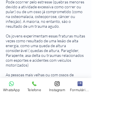
Pode ocorrer pelo estresse (quebras menores
devido a atividade excessiva como correr ou
pular) ou de um osso já comprometido (como
na osteomalacia, osteoporose, câncer ou
infecção). A maioria, no entanto, são o
resultado de um trauma agudo.
Os jovens experimentam essas fraturas muitas
vezes como resultado de uma lesão de alta
energia, como uma queda de altura
considerável ( quedas de altura, Paraglider,
Parapente, asa delta ou traumas relacionados
com esportes e acidentes com veículos
motorizados)
As pessoas mais velhas ou com ossos de
menor qualidade geralmente necessitam
apenas de lesões de baixa energia (queda de
uma posição de pé ou torcer o joelho ao
WhatsApp
Telefone
Instagram
Formulário de contato
descer uma escada) para criar essas fraturas.
O tratamento das fraturas do platô tibial pode
ser de forma conservadora ou cirúrgica,
sendo indicada a forma conservadora (não
cirúrgica) nas fraturas sem desvio ou com
desvio mínimo e para pacientes sem condições